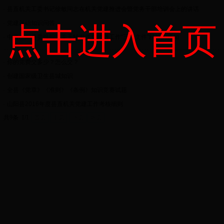
·
县直机关工委书记徐敏同志在机关党建推进会暨党务干部培训会上的讲话
·
党建基础知识问答
点击进入首页
·
中共山阳县委组织部关于转发党费收缴工作“三个文件”精神的通知
·
你的党费交多少？怎么交？
·
创建国家级卫生县城知识
·
全县《党章》《准则》《条例》知识竞赛试题
·
山阳县2016年度县直机关党建工作考核细则
共9条 1/1
首页
上页
下页
尾页