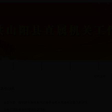
简介
工作动态
工委文件
政策法规
其
站内搜索：
其他信息
·
县委常委、组织部长谢晓军同志在全县机关党建推进会上的讲话
·
党务干部业务知识培训会议课件