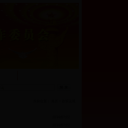
他信息
互动交流
当前位置：
首页
>
政策法规
2016/07/22
2016/07/22