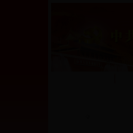
首页
工委
热点文章