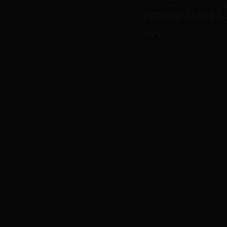
·
bt365全程担保下载开展“三
·
? bt365全程担保下载2016
共4条 1/1
首页
上页
下页