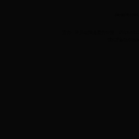
/html/info1064.
主办：中共山阳县委办公室 0914-8322
陕ICP备050059