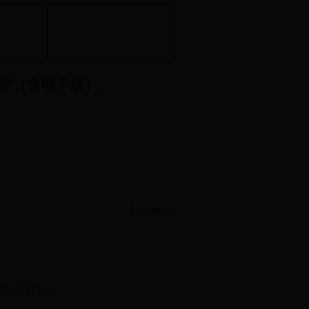
工委（含电子版）。
【
关闭窗口
】
8381164