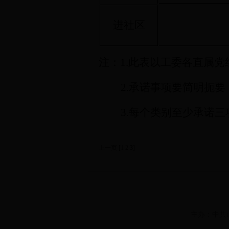
进社区
注
：1.此表以工委各直属
2.承诺事项要简明扼
3.每个类别至少承诺三
上一页
[
1
2
3
]
主办：中共山