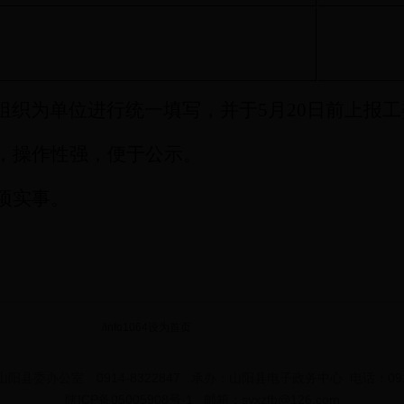
党组织为单位进行统一填写，并于5月20日前上报
要，操作性强，便于公示。
项实事。
/info1064
设为首页
|
加入收藏
|
网站声明
阳县委办公室 0914-8322847 承办：山阳县电子政务中心 电话：0914-
陕ICP备05005908号-1 邮箱：syxzfb@126.com